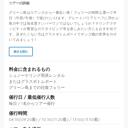
ツアーの詳細
グリーン島はケアンズから一番近い島！フェリーの時間も選べて半
日（午前/午後）で遊びにいけます。グレートバリアリーフに浮かぶ
島の中では知名度ナンバーワンではないでしょうか？マリンアクテ
ィビティが豊富なのでダイビング等を楽しみたい方にもおすすめで
す。泳ぎたくない方はグラスボトムボートでサンゴ礁の世界をのぞ
いてみましょう！
続きを読む
料金に含まれるもの
シュノーケリング用具レンタル
またはグラスボトムボート
グリーン島までの往復フェリー
催行日 / 最低催行人数
毎日 / 1名からツアー催行
催行時間
08:30(09:20着) / 10:30(11:20着) / 13:00(13:50着)