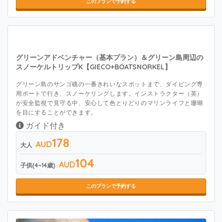
このプランで予約する
グリーンアドベンチャー（基本プラン）＆グリーン島周辺の
スノーケルトリップK【GIECO+BOATSNORKEL】
グリーン島のサンゴ礁の一番きれいなスポットまで、ダイビング専
用ボートで行き、スノーケリングします。インストラクター（英）
が安全監視で見守る中、安心して色とりどりのマリンライフと珊瑚
を目にすることができます。
ガイド付き
178
AUD
大人
104
AUD
子供(4~14歳)
このプランで予約する