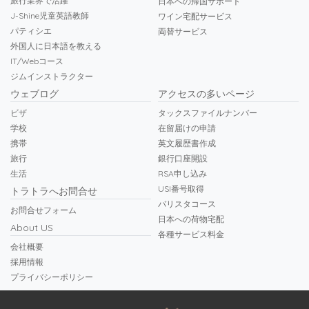
旅行業界で活躍
日本への帰国サポート
J-Shine児童英語教師
ワイン宅配サービス
パティシエ
両替サービス
外国人に日本語を教える
IT/Webコース
ジムインストラクター
ウェブログ
アクセスの多いページ
ビザ
タックスファイルナンバー
学校
在留届けの申請
携帯
英文履歴書作成
旅行
銀行口座開設
生活
RSA申し込み
USI番号取得
トラトラへお問合せ
バリスタコース
お問合せフォーム
日本への荷物宅配
About US
各種サービス料金
会社概要
採用情報
プライバシーポリシー