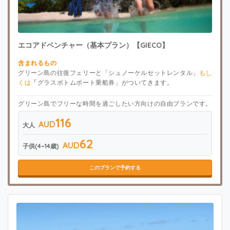
エコアドベンチャー（基本プラン）【GIECO】
含まれるもの
グリーン島の往復フェリーと「シュノーケルセットレンタル」
もし
くは
「
グラスボトムボート乗船券」がついてきます。
グリーン島でフリーな時間を過ごしたい方向けの自由プランです。
116
AUD
大人
62
AUD
子供(4~14歳)
このプランで予約する