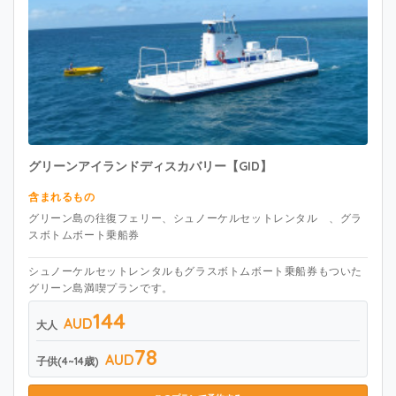
グリーンアイランドディスカバリー【GID】
​含まれるもの
グリーン島の往復フェリー、シュノーケルセットレンタル 、グラ
スボトムボート乗船券
シュノーケルセットレンタルもグラスボトムボート乗船券もついた
グリーン島満喫プランです。
144
AUD
大人
78
AUD
子供(4~14歳)