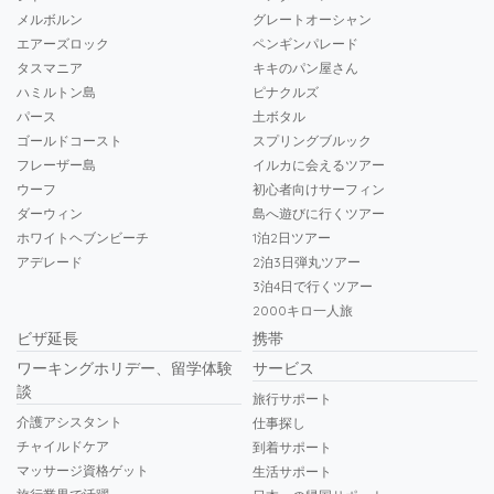
メルボルン
グレートオーシャン
エアーズロック
ペンギンパレード
タスマニア
キキのパン屋さん
ハミルトン島
ピナクルズ
パース
土ボタル
ゴールドコースト
スプリングブルック
フレーザー島
イルカに会えるツアー
ウーフ
初心者向けサーフィン
ダーウィン
島へ遊びに行くツアー
ホワイトヘブンビーチ
1泊2日ツアー
アデレード
2泊3日弾丸ツアー
3泊4日で行くツアー
2000キロ一人旅
ビザ延長
携帯
ワーキングホリデー、留学体験
サービス
談
旅行サポート
介護アシスタント
仕事探し
チャイルドケア
到着サポート
マッサージ資格ゲット
生活サポート