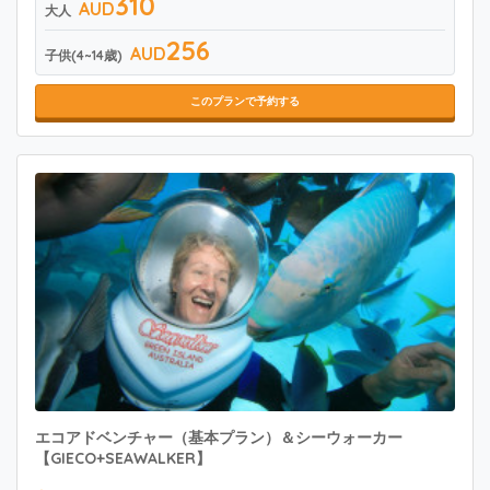
310
AUD
大人
256
AUD
子供(4~14歳)
このプランで予約する
エコアドベンチャー（基本プラン）＆シーウォーカー
【GIECO+SEAWALKER】