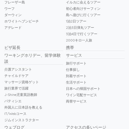
フレーザー島
イルカに会えるツアー
ウーフ
初心者向けサーフィン
ダーウィン
島へ遊びに行くツアー
ホワイトヘブンビーチ
1泊2日ツアー
アデレード
2泊3日弾丸ツアー
3泊4日で行くツアー
2000キロ一人旅
ビザ延長
携帯
ワーキングホリデー、留学体験
サービス
談
旅行サポート
介護アシスタント
仕事探し
チャイルドケア
到着サポート
マッサージ資格ゲット
生活サポート
旅行業界で活躍
日本への帰国サポート
J-Shine児童英語教師
ワイン宅配サービス
パティシエ
両替サービス
外国人に日本語を教える
IT/Webコース
ジムインストラクター
ウェブログ
アクセスの多いページ