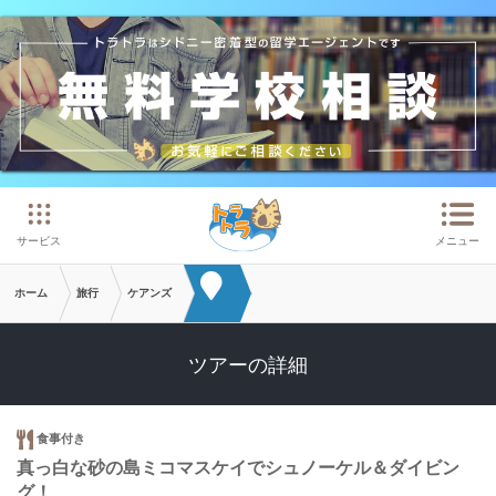
メインコンテンツへスキップ
サービス
メニュー
ホーム
旅行
ケアンズ
ツアーの詳細
食事付き
真っ白な砂の島ミコマスケイでシュノーケル＆ダイビン
グ！