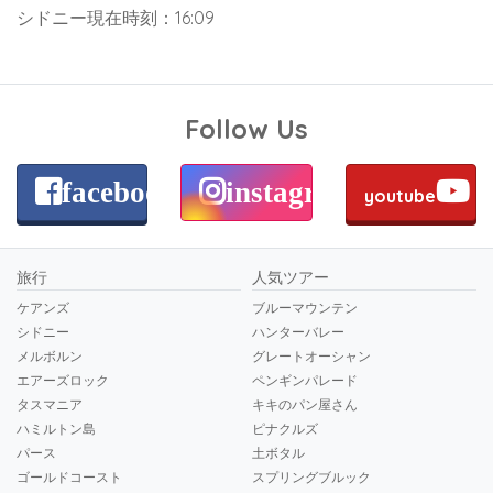
シドニー現在時刻：16:09
Follow Us
facebook
instagram
youtube
旅行
人気ツアー
ケアンズ
ブルーマウンテン
シドニー
ハンターバレー
メルボルン
グレートオーシャン
エアーズロック
ペンギンパレード
タスマニア
キキのパン屋さん
ハミルトン島
ピナクルズ
パース
土ボタル
ゴールドコースト
スプリングブルック