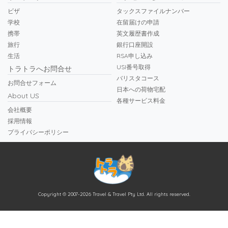
ビザ
タックスファイルナンバー
学校
在留届けの申請
携帯
英文履歴書作成
旅行
銀行口座開設
生活
RSA申し込み
USI番号取得
トラトラへお問合せ
バリスタコース
お問合せフォーム
日本への荷物宅配
About US
各種サービス料金
会社概要
採用情報
プライバシーポリシー
Copyright © 2007-2026 Travel & Travel Pty Ltd. All rights reserved.