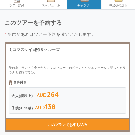
ツアー詳細
スケジュール
ギャラリー
申込後の流れ
このツアーを予約する
*
空席があればツアー予約を確定いたします。
ミコマスケイ日帰りクルーズ
船の上でランチを食べたり、ミコマスケイのビーチからシュノーケルを楽しんだり
できる満喫プラン。
食事付き
264
AUD
大人(歳以上）
138
AUD
子供(4~14歳)
このプランでお申し込み