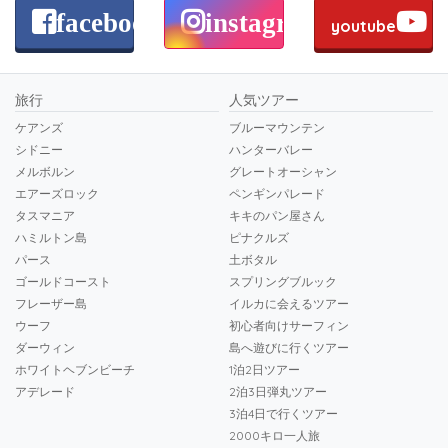
facebook
instagram
youtube
旅行
人気ツアー
ケアンズ
ブルーマウンテン
シドニー
ハンターバレー
メルボルン
グレートオーシャン
エアーズロック
ペンギンパレード
タスマニア
キキのパン屋さん
ハミルトン島
ピナクルズ
パース
土ボタル
ゴールドコースト
スプリングブルック
フレーザー島
イルカに会えるツアー
ウーフ
初心者向けサーフィン
ダーウィン
島へ遊びに行くツアー
ホワイトヘブンビーチ
1泊2日ツアー
アデレード
2泊3日弾丸ツアー
3泊4日で行くツアー
2000キロ一人旅