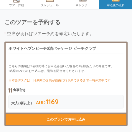
ツアー詳細
スケジュール
ギャラリー
申込後の流れ
このツアーを予約する
*
空席があればツアー予約を確定いたします。
ホワイトヘブンビーチ3泊パッケージ ビーチクラブ
こちらの価格は2名様同時にお申込み頂いた場合の1名様あたりの料金です。
1名様のみでのお申込みは、別途お問合せくださいませ。
日本語デスクは、日豪間の国境が自由に行き来できるまで一時休業中です
食事付き
1169
AUD
大人(歳以上）
このプランでお申し込み