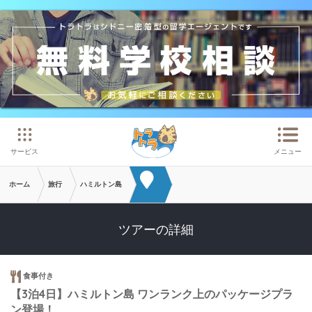
メインコンテンツへスキップ
サービス
メニュー
ホーム
旅行
ハミルトン島
ツアーの詳細
食事付き
【3泊4日】ハミルトン島 ワンランク上のパッケージプラ
ン登場！