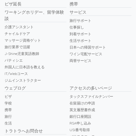
ビザ延長
携帯
ワーキングホリデー、留学体験
サービス
談
旅行サポート
介護アシスタント
仕事探し
チャイルドケア
到着サポート
マッサージ資格ゲット
生活サポート
旅行業界で活躍
日本への帰国サポート
J-Shine児童英語教師
ワイン宅配サービス
パティシエ
両替サービス
外国人に日本語を教える
IT/Webコース
ジムインストラクター
ウェブログ
アクセスの多いページ
ビザ
タックスファイルナンバー
学校
在留届けの申請
携帯
英文履歴書作成
旅行
銀行口座開設
生活
RSA申し込み
USI番号取得
トラトラへお問合せ