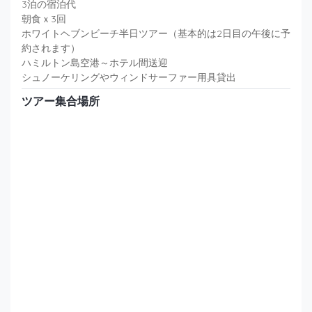
3泊の宿泊代
朝食ｘ3回
ホワイトヘブンビーチ半日ツアー（基本的は2日目の午後に予
約されます）
ハミルトン島空港～ホテル間送迎
シュノーケリングやウィンドサーファー用具貸出
ツアー集合場所