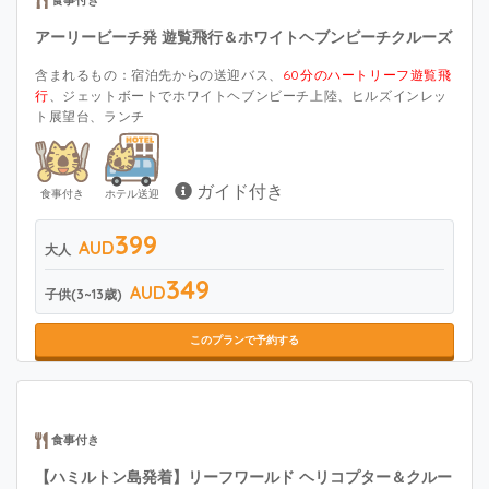
アーリービーチ発 遊覧飛行＆ホワイトヘブンビーチクルーズ
含まれるもの：宿泊先からの送迎バス、
60分のハートリーフ遊覧飛
行
、ジェットボートでホワイトヘブンビーチ上陸、ヒルズインレッ
ト展望台、ランチ
ガイド付き
食事付き
ホテル送迎
399
AUD
大人
349
AUD
子供(3~13歳)
このプランで予約する
食事付き
【ハミルトン島発着】リーフワールド ヘリコプター＆クルー