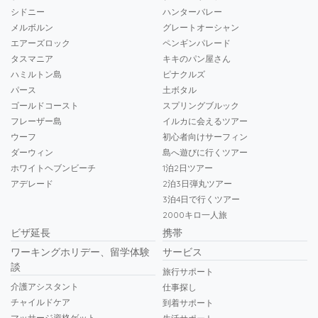
シドニー
ハンターバレー
メルボルン
グレートオーシャン
エアーズロック
ペンギンパレード
タスマニア
キキのパン屋さん
ハミルトン島
ピナクルズ
パース
土ボタル
ゴールドコースト
スプリングブルック
フレーザー島
イルカに会えるツアー
ウーフ
初心者向けサーフィン
ダーウィン
島へ遊びに行くツアー
ホワイトヘブンビーチ
1泊2日ツアー
アデレード
2泊3日弾丸ツアー
3泊4日で行くツアー
2000キロ一人旅
ビザ延長
携帯
ワーキングホリデー、留学体験
サービス
談
旅行サポート
介護アシスタント
仕事探し
チャイルドケア
到着サポート
マッサージ資格ゲット