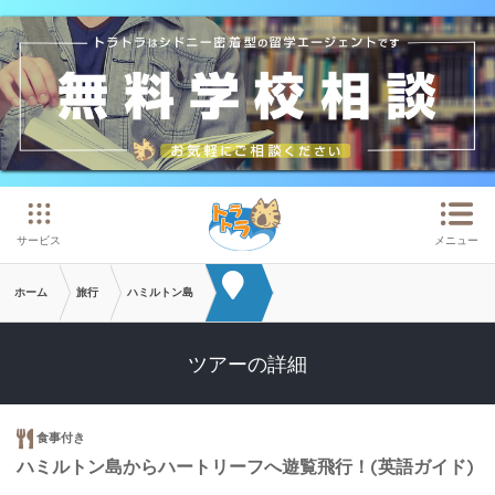
メインコンテンツへスキップ
サービス
メニュー
ホーム
旅行
ハミルトン島
ツアーの詳細
食事付き
ハミルトン島からハートリーフへ遊覧飛行！(英語ガイド)