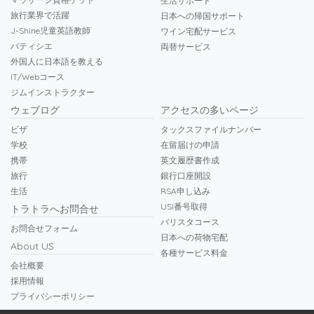
生活サポート
旅行業界で活躍
日本への帰国サポート
J-Shine児童英語教師
ワイン宅配サービス
パティシエ
両替サービス
外国人に日本語を教える
IT/Webコース
ジムインストラクター
ウェブログ
アクセスの多いページ
ビザ
タックスファイルナンバー
学校
在留届けの申請
携帯
英文履歴書作成
旅行
銀行口座開設
生活
RSA申し込み
USI番号取得
トラトラへお問合せ
バリスタコース
お問合せフォーム
日本への荷物宅配
About US
各種サービス料金
会社概要
採用情報
プライバシーポリシー