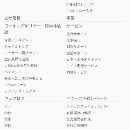
3泊4日で行くツアー
2000キロ一人旅
ビザ延長
携帯
ワーキングホリデー、留学体験
サービス
談
旅行サポート
介護アシスタント
仕事探し
チャイルドケア
到着サポート
マッサージ資格ゲット
生活サポート
旅行業界で活躍
日本への帰国サポート
J-Shine児童英語教師
ワイン宅配サービス
パティシエ
両替サービス
外国人に日本語を教える
IT/Webコース
ジムインストラクター
ウェブログ
アクセスの多いページ
ビザ
タックスファイルナンバー
学校
在留届けの申請
携帯
英文履歴書作成
旅行
銀行口座開設