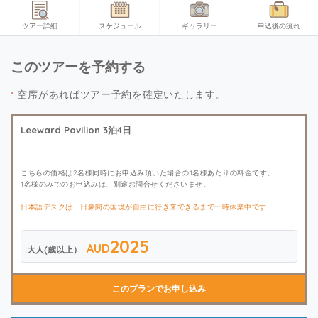
ツアー詳細
スケジュール
ギャラリー
申込後の流れ
このツアーを予約する
*
空席があればツアー予約を確定いたします。
Leeward Pavilion 3泊4日
こちらの価格は2名様同時にお申込み頂いた場合の1名様あたりの料金です。
1名様のみでのお申込みは、別途お問合せくださいませ。
日本語デスクは、日豪間の国境が自由に行き来できるまで一時休業中です
2025
AUD
大人(歳以上）
このプランでお申し込み