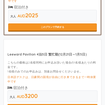
中です
宿泊付き
2025
AUD
大人
このプランで予約する
Leeward Pavilion 4泊5日 繁忙期(12月21日～1月5日）
こちらの価格は2名様同時にお申込み頂いた場合の1名様あたりの料
金です。
1名様のみでのお申込みは、別途お問合せくださいませ。
日本語デスクは、日豪間の国境が自由に行き来できるまで一時休業
中です
宿泊付き
3200
AUD
大人