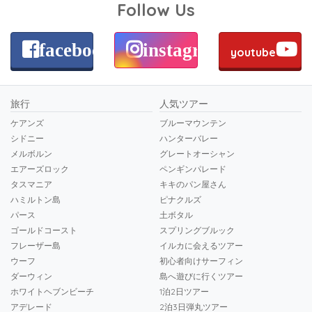
Follow Us
facebook
instagram
youtube
旅行
人気ツアー
ケアンズ
ブルーマウンテン
シドニー
ハンターバレー
メルボルン
グレートオーシャン
エアーズロック
ペンギンパレード
タスマニア
キキのパン屋さん
ハミルトン島
ピナクルズ
パース
土ボタル
ゴールドコースト
スプリングブルック
フレーザー島
イルカに会えるツアー
ウーフ
初心者向けサーフィン
ダーウィン
島へ遊びに行くツアー
ホワイトヘブンビーチ
1泊2日ツアー
アデレード
2泊3日弾丸ツアー