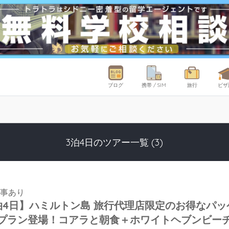
ブログ
携帯 / SIM
旅行
ビザ
3泊4日のツアー一覧 (3)
食事あり
泊4日】ハミルトン島 旅行代理店限定のお得なパッ
プラン登場！コアラと朝食＋ホワイトヘブンビー