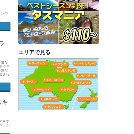
ランで
ラ
エリアで見る
人気な
ーチクラ
部屋だ
含まれ
スキ
アをす
er」が