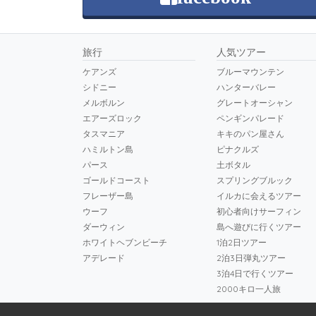
旅行
人気ツアー
ケアンズ
ブルーマウンテン
シドニー
ハンターバレー
メルボルン
グレートオーシャン
エアーズロック
ペンギンパレード
タスマニア
キキのパン屋さん
ハミルトン島
ピナクルズ
パース
土ボタル
ゴールドコースト
スプリングブルック
フレーザー島
イルカに会えるツアー
ウーフ
初心者向けサーフィン
ダーウィン
島へ遊びに行くツアー
ホワイトヘブンビーチ
1泊2日ツアー
アデレード
2泊3日弾丸ツアー
3泊4日で行くツアー
2000キロ一人旅