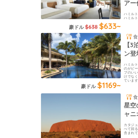
アー
ハミル
ハミル
$633~
$638
豪ドル
【3
ン登
ハミル
のがビー
ブのい
けでな
ていま
$1169~
豪ドル
星空
ャニ
カタジ
べて回る
含まれ