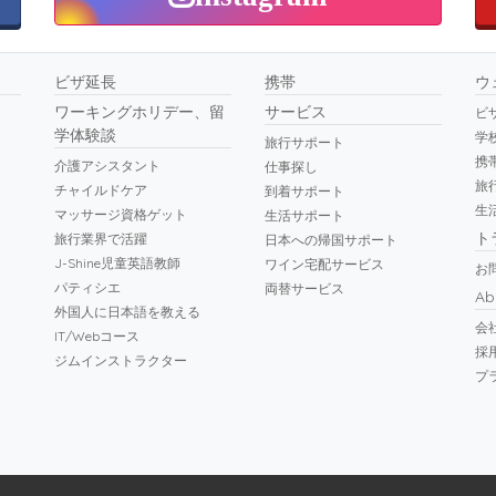
ビザ延長
携帯
ウ
ワーキングホリデー、留
サービス
ビ
学体験談
学
旅行サポート
携
介護アシスタント
仕事探し
旅
チャイルドケア
到着サポート
生
マッサージ資格ゲット
生活サポート
ト
旅行業界で活躍
日本への帰国サポート
J-Shine児童英語教師
ワイン宅配サービス
お
パティシエ
両替サービス
Ab
外国人に日本語を教える
会
IT/Webコース
採
ジムインストラクター
プ