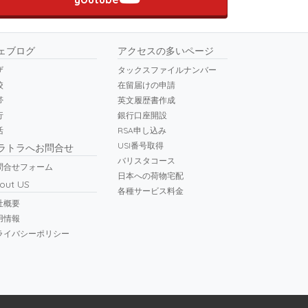
ェブログ
アクセスの多いページ
ザ
タックスファイルナンバー
校
在留届けの申請
帯
英文履歴書作成
行
銀行口座開設
活
RSA申し込み
USI番号取得
ラトラへお問合せ
バリスタコース
問合せフォーム
日本への荷物宅配
out US
各種サービス料金
社概要
用情報
ライバシーポリシー