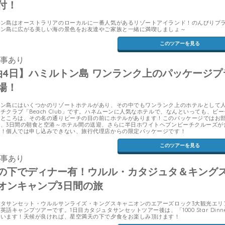
付！
トン島はオーストラリアのローカルに一番人気があるリゾートアイランド！のんびりプ
トン島に広がる美しい海の景色をお友達やご家族と一緒に満喫しましょ～
このツアーを見る
食事あり
泊4日】ハミルトン島 ワンランク上のパッケージプ
場！
トン島にはいくつかのリゾートホテルがあり、その中でもワンランク上のホテルとして
チクラブ「Beach Club」です。ハネムーンに人気なホテルで、なんといっても、ビ
いところは、その名の通りビーチの目の前にホテルがあります！このパッケージではお
く、3日間の朝食と空港～ホテル間の送迎、さらに半日ホワイトヘブンビーチクルーズが
す！個人では申し込みできない、旅行代理店からの限定パッケージです！
このツアーを見る
食事あり
の下でディナー有！ウルル・カタジュタ＆キング
オンキャンプ3日間の旅
ュタサンセット・ウルルサンライズ・キングスキャニオンのエアーズロック3大観光エリ
英語キャンプツアーです。1日目カタジュタサンセットツアー後は、「1000 Star Dinn
ています！天候が良ければ、星空満天の下で夕食をお楽しみ頂けます！