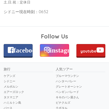
土,日,祝：定休日
シドニー現在時刻：06:52
Follow Us
facebook
instagram
youtube
旅行
人気ツアー
ケアンズ
ブルーマウンテン
シドニー
ハンターバレー
メルボルン
グレートオーシャン
エアーズロック
ペンギンパレード
タスマニア
キキのパン屋さん
ハミルトン島
ピナクルズ
パース
土ボタル