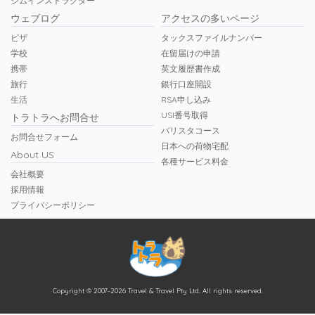
ジムインストラクター
ウェブログ
アクセスの多いページ
ビザ
タックスファイルナンバー
学校
在留届けの申請
携帯
英文履歴書作成
旅行
銀行口座開設
生活
RSA申し込み
USI番号取得
トラトラへお問合せ
バリスタコース
お問合せフォーム
日本への荷物宅配
About US
各種サービス料金
会社概要
採用情報
プライバシーポリシー
Copyright © 2007-2026 Travel & Travel Pty Ltd. All rights reserved.