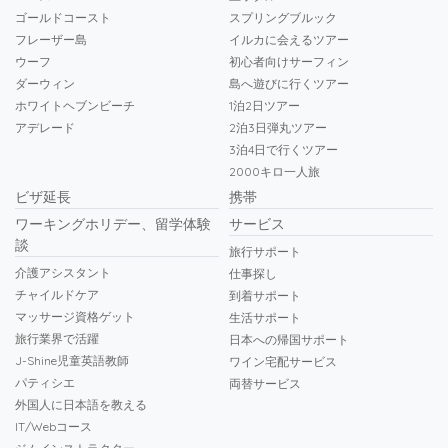
ゴールドコースト
スプリングブルック
フレーザー島
イルカに会えるツアー
ウーフ
初心者向けサーフィン
ダーウィン
島へ遊びに行くツアー
ホワイトヘブンビーチ
1泊2日ツアー
アデレード
2泊3日弾丸ツアー
3泊4日で行くツアー
2000キロ一人旅
ビザ延長
携帯
ワーキングホリデー、留学体験
サービス
談
旅行サポート
介護アシスタント
仕事探し
チャイルドケア
到着サポート
マッサージ資格ゲット
生活サポート
旅行業界で活躍
日本への帰国サポート
J-Shine児童英語教師
ワイン宅配サービス
パティシエ
両替サービス
外国人に日本語を教える
IT/Webコース