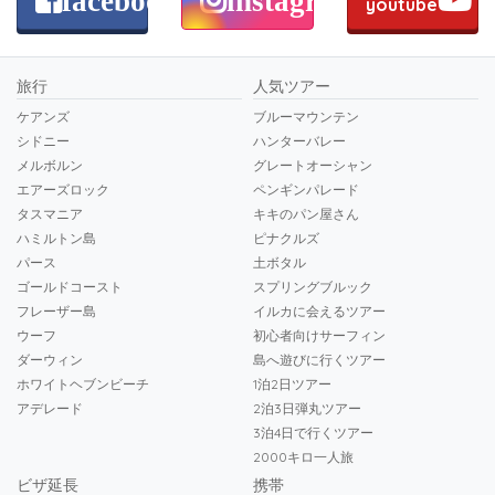
youtube
旅行
人気ツアー
ケアンズ
ブルーマウンテン
シドニー
ハンターバレー
メルボルン
グレートオーシャン
エアーズロック
ペンギンパレード
タスマニア
キキのパン屋さん
ハミルトン島
ピナクルズ
パース
土ボタル
ゴールドコースト
スプリングブルック
フレーザー島
イルカに会えるツアー
ウーフ
初心者向けサーフィン
ダーウィン
島へ遊びに行くツアー
ホワイトヘブンビーチ
1泊2日ツアー
アデレード
2泊3日弾丸ツアー
3泊4日で行くツアー
2000キロ一人旅
ビザ延長
携帯