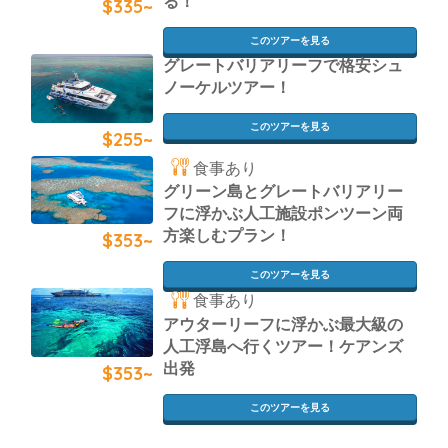
る！
$335~
このツアーを見る
グレートバリアリーフで格安シュ
ノーケルツアー！
このツアーを見る
$255~
食事あり
グリーン島とグレートバリアリー
フに浮かぶ人工施設ポンツーン両
方楽しむプラン！
$353~
このツアーを見る
食事あり
アウターリーフに浮かぶ最大級の
人工浮島へ行くツアー！ケアンズ
出発
$353~
このツアーを見る