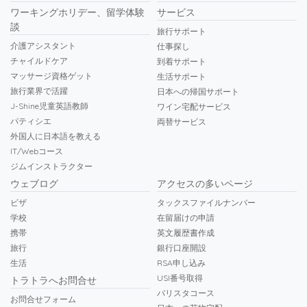
ワーキングホリデー、留学体験
サービス
談
旅行サポート
介護アシスタント
仕事探し
チャイルドケア
到着サポート
マッサージ資格ゲット
生活サポート
旅行業界で活躍
日本への帰国サポート
J-Shine児童英語教師
ワイン宅配サービス
パティシエ
両替サービス
外国人に日本語を教える
IT/Webコース
ジムインストラクター
ウェブログ
アクセスの多いページ
ビザ
タックスファイルナンバー
学校
在留届けの申請
携帯
英文履歴書作成
旅行
銀行口座開設
生活
RSA申し込み
USI番号取得
トラトラへお問合せ
バリスタコース
お問合せフォーム