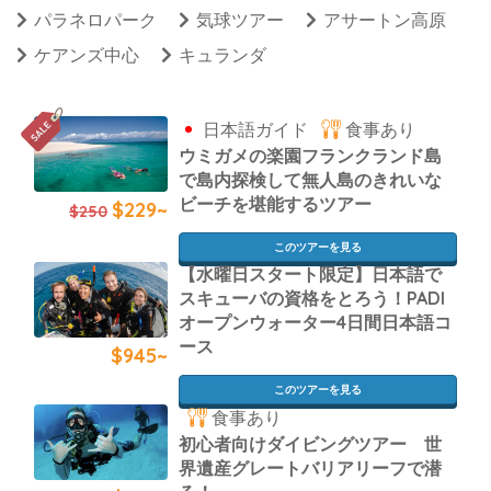
パラネロパーク
気球ツアー
アサートン高原
ケアンズ中心
キュランダ
日本語ガイド
食事あり
ウミガメの楽園フランクランド島
で島内探検して無人島のきれいな
ビーチを堪能するツアー
$229~
$250
このツアーを見る
【水曜日スタート限定】日本語で
スキューバの資格をとろう！PADI
オープンウォーター4日間日本語コ
ース
$945~
このツアーを見る
食事あり
初心者向けダイビングツアー 世
界遺産グレートバリアリーフで潜