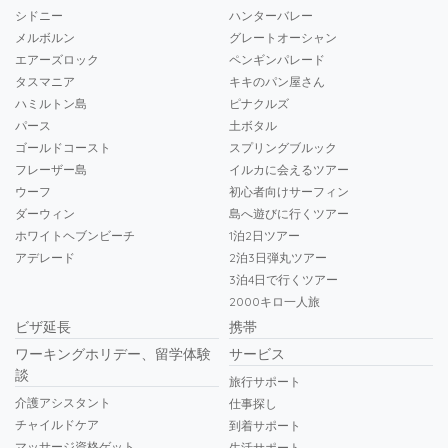
シドニー
ハンターバレー
メルボルン
グレートオーシャン
エアーズロック
ペンギンパレード
タスマニア
キキのパン屋さん
ハミルトン島
ピナクルズ
パース
土ボタル
ゴールドコースト
スプリングブルック
フレーザー島
イルカに会えるツアー
ウーフ
初心者向けサーフィン
ダーウィン
島へ遊びに行くツアー
ホワイトヘブンビーチ
1泊2日ツアー
アデレード
2泊3日弾丸ツアー
3泊4日で行くツアー
2000キロ一人旅
ビザ延長
携帯
ワーキングホリデー、留学体験
サービス
談
旅行サポート
介護アシスタント
仕事探し
チャイルドケア
到着サポート
マッサージ資格ゲット
生活サポート