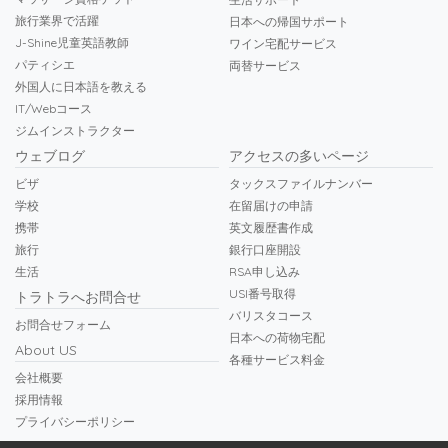
旅行業界で活躍
日本への帰国サポート
J-Shine児童英語教師
ワイン宅配サービス
パティシエ
両替サービス
外国人に日本語を教える
IT/Webコース
ジムインストラクター
ウェブログ
アクセスの多いページ
ビザ
タックスファイルナンバー
学校
在留届けの申請
携帯
英文履歴書作成
旅行
銀行口座開設
生活
RSA申し込み
USI番号取得
トラトラへお問合せ
バリスタコース
お問合せフォーム
日本への荷物宅配
About US
各種サービス料金
会社概要
採用情報
プライバシーポリシー